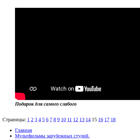
Подарок для самого слабого
Страницы:
1
2
3
4
5
6
7
8
9
10
11
12
13
14
15
16
17
18
Главная
Мультфильмы зарубежных студий.