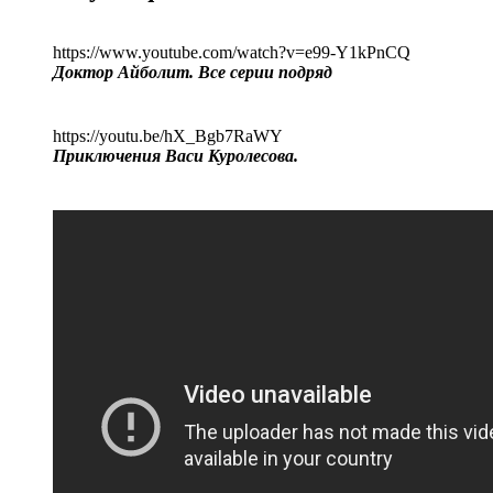
https://www.youtube.com/watch?v=e99-Y1kPnCQ
Доктор Айболит. Все серии подряд
https://youtu.be/hX_Bgb7RaWY
Приключения Васи Куролесова.