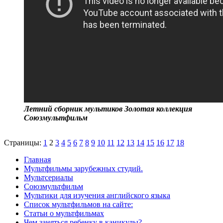
Летний сборник мультиков Золотая коллекция
Союзмультфильм
Страницы:
1
2
3
4
5
6
7
8
9
10
11
12
13
14
15
16
17
18
Главная
Мультфильмы зарубежных студий.
Мультсериалы
Союзмультфильм
Мультики для изучения английского языка
Список мультфильмов на сайте:
Статьи о мультфильмах
Чем заняться ребенку в каникулы?