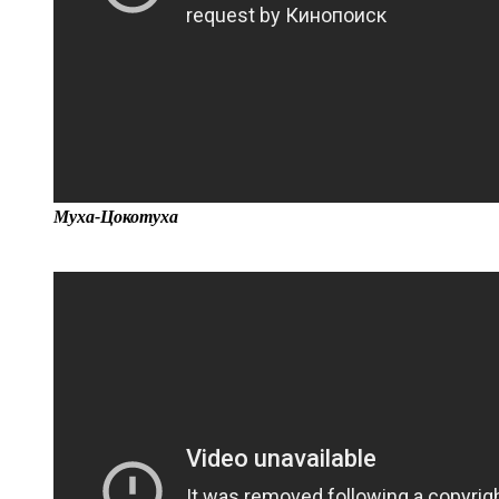
Муха-Цокотуха