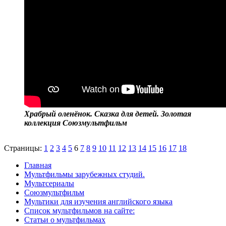
Храбрый оленёнок. Сказка для детей. Золотая
коллекция Союзмультфильм
Страницы:
1
2
3
4
5
6
7
8
9
10
11
12
13
14
15
16
17
18
Главная
Мультфильмы зарубежных студий.
Мультсериалы
Союзмультфильм
Мультики для изучения английского языка
Список мультфильмов на сайте:
Статьи о мультфильмах